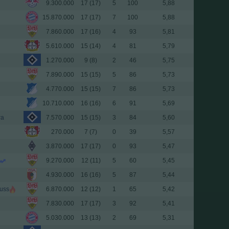
9.300.000
17 (17)
5
100
5,88
15.870.000
17 (17)
7
100
5,88
7.860.000
17 (16)
4
93
5,81
5.610.000
15 (14)
4
81
5,79
1.270.000
9 (8)
2
46
5,75
7.890.000
15 (15)
5
86
5,73
4.770.000
15 (15)
7
86
5,73
10.710.000
16 (16)
6
91
5,69
ra
7.570.000
15 (15)
3
84
5,60
270.000
7 (7)
0
39
5,57
3.870.000
17 (17)
0
93
5,47
9.270.000
12 (11)
5
60
5,45
4.930.000
16 (16)
5
87
5,44
uss
6.870.000
12 (12)
1
65
5,42
7.830.000
17 (17)
3
92
5,41
5.030.000
13 (13)
2
69
5,31