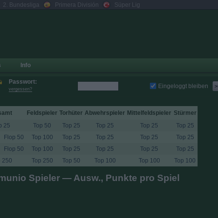
2. Bundesliga
Primera División
Süper Lig
s
Info
Passwort:
Eingeloggt bleiben
>
vergessen?
samt
Feldspieler
Torhüter
Abwehrspieler
Mittelfeldspieler
Stürmer
p 25
Top 50
Top 25
Top 25
Top 25
Top 25
Flop 50
Top 100
Top 25
Top 25
Top 25
Top 25
Flop 50
Top 100
Top 25
Top 25
Top 25
Top 25
 250
Top 250
Top 50
Top 100
Top 100
Top 100
unio Spieler — Ausw., Punkte pro Spiel