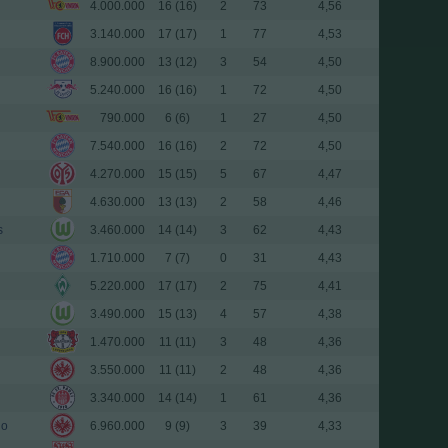
4.000.000
16 (16)
2
73
4,56
3.140.000
17 (17)
1
77
4,53
8.900.000
13 (12)
3
54
4,50
5.240.000
16 (16)
1
72
4,50
790.000
6 (6)
1
27
4,50
7.540.000
16 (16)
2
72
4,50
4.270.000
15 (15)
5
67
4,47
4.630.000
13 (13)
2
58
4,46
s
3.460.000
14 (14)
3
62
4,43
1.710.000
7 (7)
0
31
4,43
5.220.000
17 (17)
2
75
4,41
3.490.000
15 (13)
4
57
4,38
1.470.000
11 (11)
3
48
4,36
3.550.000
11 (11)
2
48
4,36
3.340.000
14 (14)
1
61
4,36
do
6.960.000
9 (9)
3
39
4,33