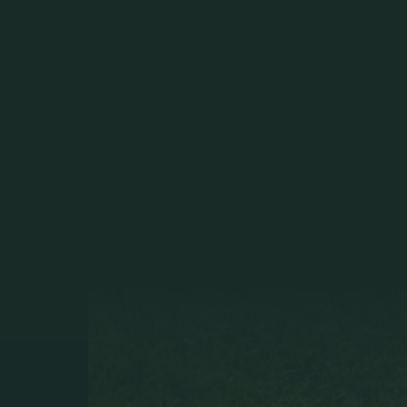
nicht,
siehe
Flufis
4
mio
;)
12:22
Ca$h-SBM1
Darum
so
hoch
ansetzen
du
Hund
^^
12:22
Flufi
sammy
das
wollen
wir
sehen