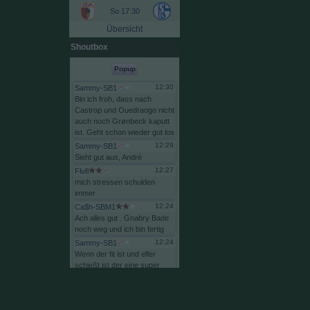
So 17:30
Übersicht
Shoutbox
Popup
12:30
Sammy-SB1
Bin
ich
froh,
dass
nach
Castrop
und
Ouedraogo
nicht
auch
noch
Grønbeck
kaputt
ist.
Geht
schon
wieder
gut
los
12:29
Sammy-SB1
Sieht
gut
aus,
André
12:27
Flufi
mich
stressen
schulden
immer
12:24
Ca$h-SBM1
Ach
alles
gut
.
Gnabry
Bade
noch
weg
und
ich
bin
fertig
12:24
Sammy-SB1
Wenn
der
fit
ist
und
elfer
schießt
ist
der
eine
super
aktie
12:24
Sammy-SB1
Naia,
so
hoch
is
es
auch