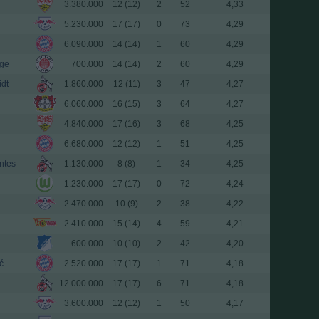
3.380.000
12 (12)
2
52
4,33
5.230.000
17 (17)
0
73
4,29
6.090.000
14 (14)
1
60
4,29
age
700.000
14 (14)
2
60
4,29
dt
1.860.000
12 (11)
3
47
4,27
6.060.000
16 (15)
3
64
4,27
4.840.000
17 (16)
3
68
4,25
6.680.000
12 (12)
1
51
4,25
ntes
1.130.000
8 (8)
1
34
4,25
1.230.000
17 (17)
0
72
4,24
2.470.000
10 (9)
2
38
4,22
2.410.000
15 (14)
4
59
4,21
600.000
10 (10)
2
42
4,20
ć
2.520.000
17 (17)
1
71
4,18
12.000.000
17 (17)
6
71
4,18
3.600.000
12 (12)
1
50
4,17