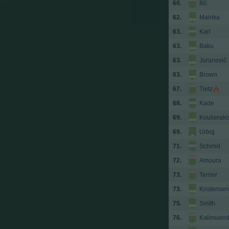
60.
Ilić
62.
Mainka
63.
Karl
63.
Baku
63.
Juranović
63.
Brown
67.
Tietz
68.
Kade
69.
Koulieraki
69.
Urbig
71.
Schmid
72.
Amoura
73.
Terrier
73.
Kristensen
75.
Smith
76.
Kalimuen