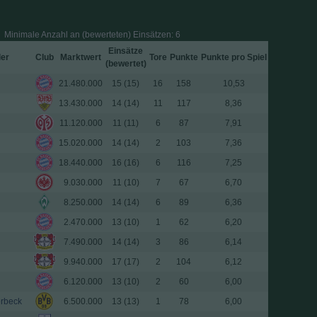
Minimale Anzahl an (bewerteten) Einsätzen: 6
Einsätze
ler
Club
Marktwert
Tore
Punkte
Punkte pro Spiel
(
bewertet
)
21.480.000
15 (15)
16
158
10,53
13.430.000
14 (14)
11
117
8,36
11.120.000
11 (11)
6
87
7,91
15.020.000
14 (14)
2
103
7,36
18.440.000
16 (16)
6
116
7,25
9.030.000
11 (10)
7
67
6,70
8.250.000
14 (14)
6
89
6,36
2.470.000
13 (10)
1
62
6,20
7.490.000
14 (14)
3
86
6,14
9.940.000
17 (17)
2
104
6,12
6.120.000
13 (10)
2
60
6,00
erbeck
6.500.000
13 (13)
1
78
6,00