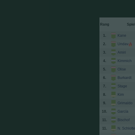
Rang
Spie
1.
Kane
2.
Undav
3.
Amiri
4.
Kimmich
5.
Olise
6.
Burkardt
7.
Stage
8.
Kim
9.
Grimaldo
10.
García
11.
Bischof
11.
N. Schlott