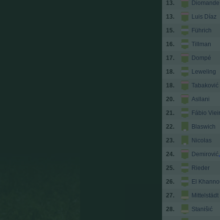
13.
Diomande
13.
Luis Díaz
15.
Führich
16.
Tillman
17.
Dompé
18.
Leweling
18.
Tabaković
20.
Asllani
21.
Fábio Viei
22.
Blaswich
23.
Nicolas
24.
Demirović
25.
Rieder
26.
El Khanno
27.
Mittelstädt
28.
Stanišić