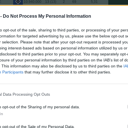
ć
10.940.000
13 (13)
2
69
5,31
8.020.000
17 (17)
4
90
5,29
 -
Do Not Process My Personal Information
8.590.000
16 (16)
4
84
5,25
10.330.000
13 (13)
4
68
5,23
to opt-out of the sale, sharing to third parties, or processing of your per
6.350.000
14 (14)
2
73
5,21
formation for targeted advertising by us, please use the below opt-out s
7.540.000
15 (15)
1
78
5,20
r selection. Please note that after your opt-out request is processed y
eing interest-based ads based on personal information utilized by us or
ás
3.620.000
13 (12)
5
62
5,17
disclosed to third parties prior to your opt-out. You may separately opt-
11.030.000
14 (14)
7
72
5,14
losure of your personal information by third parties on the IAB’s list of
11.480.000
16 (16)
7
82
5,13
. This information may also be disclosed by us to third parties on the
IA
Participants
that may further disclose it to other third parties.
6.590.000
12 (12)
4
61
5,08
16.240.000
8 (8)
2
40
5,00
8.560.000
17 (17)
1
85
5,00
l Data Processing Opt Outs
i
4.390.000
12 (11)
1
55
5,00
er
6.600.000
17 (17)
5
84
4,94
o opt-out of the Sharing of my personal data.
In
s
2.230.000
13 (13)
1
64
4,92
2.360.000
13 (11)
3
54
4,91
o opt-out of the Sale of my Personal Data.