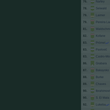
76.
Nartey
78.
Seiwald
79.
Laimer
79.
Pereira L
81.
Waldschmi
82.
Kofane
83.
Prömel
83.
Pavlović
83.
Castro-Mo
86.
Grabara
87.
Bakayoko
88.
Burke
89.
Chaves
90.
Ibrahimovi
90.
S. El Mala
92.
Lukeba