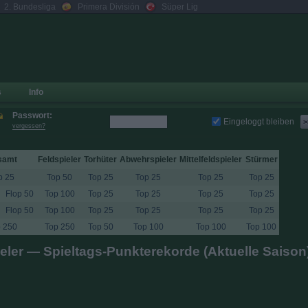
2. Bundesliga
Primera División
Süper Lig
s
Info
Passwort:
Eingeloggt bleiben
>
vergessen?
samt
Feldspieler
Torhüter
Abwehrspieler
Mittelfeldspieler
Stürmer
p 25
Top 50
Top 25
Top 25
Top 25
Top 25
Flop 50
Top 100
Top 25
Top 25
Top 25
Top 25
Flop 50
Top 100
Top 25
Top 25
Top 25
Top 25
 250
Top 250
Top 50
Top 100
Top 100
Top 100
eler — Spieltags-Punkterekorde (Aktuelle Saison