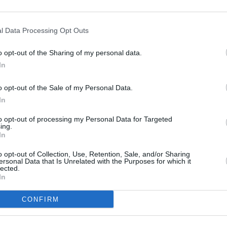
Scally
-7
0 (0)
2025/26
Elfadli
-7
0 (0)
2025/26
l Data Processing Opt Outs
Sander
-6
0 (0)
2025/26
o opt-out of the Sharing of my personal data.
Zentner
-6
0 (0)
2025/26
In
Mikelbrencis
-6
0 (0)
2025/26
Kristensen
-6
0 (0)
2025/26
o opt-out of the Sale of my Personal Data.
Vavro
-6
0 (0)
2025/26
In
Stark
-5
0 (0)
2025/26
to opt-out of processing my Personal Data for Targeted
ing.
Scally
-5
0 (0)
2025/26
In
Kumbedi
-5
0 (0)
2025/26
o opt-out of Collection, Use, Retention, Sale, and/or Sharing
Jeong
-5
0 (0)
2025/26
ersonal Data that Is Unrelated with the Purposes for which it
lected.
Boey
-5
0 (0)
2025/26
In
Nebel
-5
0 (0)
2025/26
Karazor
-5
0 (0)
2025/26
CONFIRM
Baumann
-5
0 (0)
2025/26
Mané
-5
0 (0)
2025/26