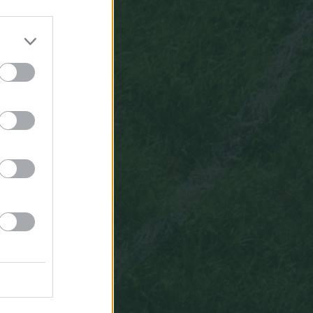
wäre
meine
Reihenfolge
11:08
FBNjoyer
wenn
der
wieder
die
manager
so
bricht
wie
letzte
saison
11:08
Kurvensufe
Hoffentlich
kommt
heute
zu
Ouedraogo
mal
was