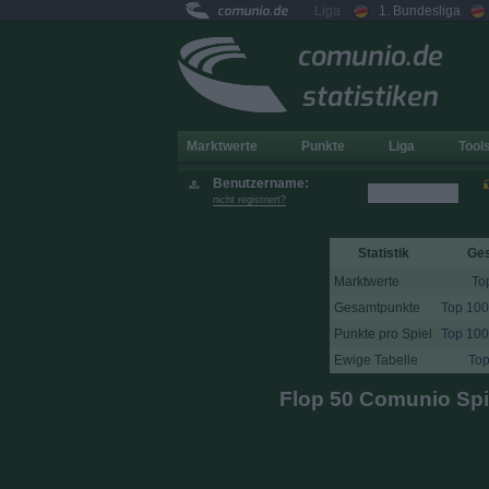
comunio.de
Liga
1. Bundesliga
comunio.de
statistiken
Marktwerte
Punkte
Liga
Tool
Benutzername:
nicht registriert?
Statistik
Ge
Marktwerte
To
Gesamtpunkte
Top 100
Punkte pro Spiel
Top 100
Ewige Tabelle
Top
Flop 50 Comunio Spi