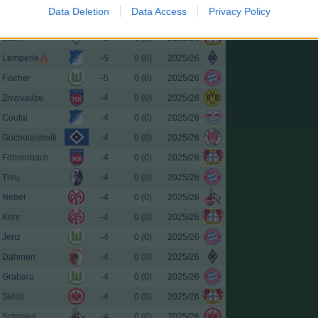
Data Deletion
Data Access
Privacy Policy
Andrich
-5
0 (0)
2025/26
Stark
-5
0 (0)
2025/26
Lemperle
-5
0 (0)
2025/26
Fischer
-5
0 (0)
2025/26
Zivzivadze
-4
0 (0)
2025/26
Coufal
-4
0 (0)
2025/26
Gocholeishvili
-4
0 (0)
2025/26
Föhrenbach
-4
0 (0)
2025/26
Treu
-4
0 (0)
2025/26
Nebel
-4
0 (0)
2025/26
Kohr
-4
0 (0)
2025/26
Jenz
-4
0 (0)
2025/26
Dahmen
-4
0 (0)
2025/26
Grabara
-4
0 (0)
2025/26
Skhiri
-4
0 (0)
2025/26
Schmied
-4
0 (0)
2025/26