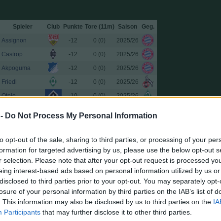
Spieler
Club
Punkte
Tore (11m)
Saison
Geg.
Assignon
-12
0 (0)
2025/26
Castrop
-12
0 (0)
2025/26
Akpoguma
-12
0 (0)
2025/26
Friedl
-12
0 (0)
2025/26
Otele
-10
0 (0)
2025/26
Schäfer
-10
0 (0)
2025/26
 -
Do Not Process My Personal Information
Simpson-Pusey
-8
0 (0)
2025/26
Pherai
-8
0 (0)
2025/26
to opt-out of the sale, sharing to third parties, or processing of your per
formation for targeted advertising by us, please use the below opt-out s
Svanberg
-8
0 (0)
2025/26
r selection. Please note that after your opt-out request is processed y
Dahmen
-8
0 (0)
2025/26
eing interest-based ads based on personal information utilized by us or
Gocholeishvili
-8
0 (0)
2025/26
disclosed to third parties prior to your opt-out. You may separately opt-
losure of your personal information by third parties on the IAB’s list of
Sugawara
-7
0 (0)
2025/26
. This information may also be disclosed by us to third parties on the
IA
Reitz
-7
0 (0)
2025/26
Participants
that may further disclose it to other third parties.
Manzambi
-7
0 (0)
2025/26