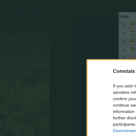
Rang
1.
1.
1.
1.
5.
5.
Comstats
7.
7.
If you wish 
sensitive in
7.
confirm you
7.
continue se
7.
information 
further disc
12.
participants
12.
Downstream 
12.