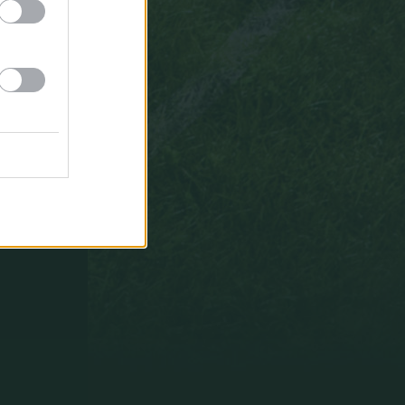
16:52
$ufe_SBM
Hier
wird
ganz
schln
scharf
geschossen
:D
16:52
Vercoacht
wir
sollten
Gladbach
die
paar
guten
Spieler
die
sie
haben
lassen
16:51
$ufe_SBM
Schöner
abstauber
nach
Rots
einwurf.
Künftigen
Stars
bei
hoffenheim
^^