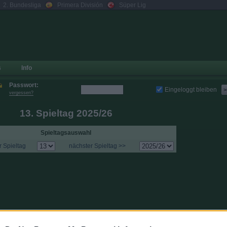
2. Bundesliga
Primera División
Süper Lig
s
Info
Passwort:
Eingeloggt bleiben
>
vergessen?
13. Spieltag 2025/26
Spieltagsauswahl
r Spieltag
nächster Spieltag >>