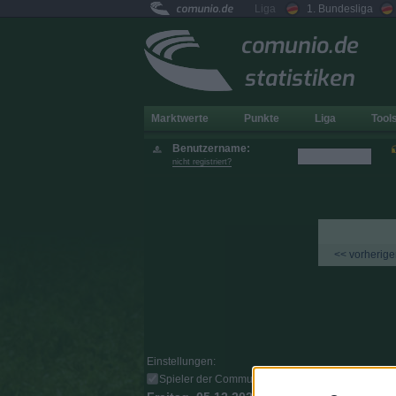
comunio.de
Liga
1. Bundesliga
comunio.de
statistiken
Marktwerte
Punkte
Liga
Tool
Benutzername:
nicht registriert?
<< vorherige
Einstellungen:
Spieler der Community-Gegner markieren