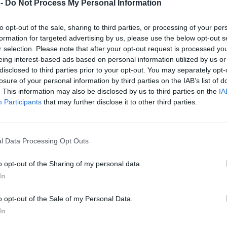
 -
Do Not Process My Personal Information
0:1
Borussia M'gladbach
0,62:2,20
to opt-out of the sale, sharing to third parties, or processing of your per
formation for targeted advertising by us, please use the below opt-out s
2:0
r selection. Please note that after your opt-out request is processed y
Bayer 04 Leverkusen
1,28:1,90
eing interest-based ads based on personal information utilized by us or
2:1
disclosed to third parties prior to your opt-out. You may separately opt-
Sport-Club Freiburg
1,82:1,03
losure of your personal information by third parties on the IAB’s list of
0:5
. This information may also be disclosed by us to third parties on the
IA
FC Bayern München
1,31:3,81
Participants
that may further disclose it to other third parties.
1:1
FC St. Pauli
1,66:0,17
3:1
1. FC Union Berlin
l Data Processing Opt Outs
0,94:2,12
6:0
Eintracht Frankfurt
o opt-out of the Sharing of my personal data.
3,09:0,99
In
3:2
SV Werder Bremen
o opt-out of the Sale of my Personal Data.
1,47:0,95
2:0
In
TSG Hoffenheim
0,94:1,49