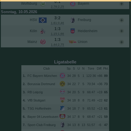
0:1
Wolfsburg
Bayern
2,78:2,25
Sonntag, 10.05.2026
3:2
HSV
Freiburg
1,61:0,46
1:3
Köln
Heidenheim
1,15:1,66
1:3
Mainz
Union
1,44:2,75
Ligatabelle
Club
Sp.
S
U
N
Tore
Diff.
1.
FC Bayern München
34
28
5
1
122:36
+86
89
2.
Borussia Dortmund
34
22
7
5
70:34
+36
73
3.
RB Leipzig
34
20
5
9
66:47
+19
65
4.
VfB Stuttgart
34
18
8
8
71:49
+22
62
5.
TSG Hoffenheim
34
18
7
9
65:52
+13
61
6.
Bayer 04 Leverkusen
34
17
8
9
68:47
+21
59
7.
Sport-Club Freiburg
34
13
8
13
51:57
-6
47