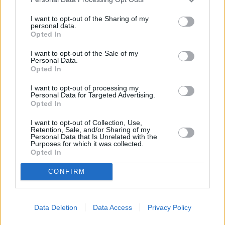
Reitz
0,03
7,9
8
Sander
0,08
6,7
3
I want to opt-out of the Sharing of my
personal data.
Y. Engelhardt
0,01
6,3
1
Opted In
Mohya
0,07
6,5
2
(→58)
Machino
0,23
6,4
1
(→87)
I want to opt-out of the Sale of my
Personal Data.
Honorat
6,5
2
(→46)
Opted In
Einwechselspieler
Ullrich
6,2
0
(←46)
I want to opt-out of processing my
Personal Data for Targeted Advertising.
Bolin
0,08
6,5
2
(←58)
Opted In
Hack
0,17
6,5
2
(←58)
Reyna
0,27
8,1
12
(←58)
I want to opt-out of Collection, Use,
Retention, Sale, and/or Sharing of my
Sarco
0,07
-
-
(←87)
Personal Data that Is Unrelated with the
Purposes for which it was collected.
Gesamtpunkte
48
Opted In
Reservebank
2:1
CONFIRM
Leipzig
St. Pauli
2,22:0,65
1:0
Hoffenheim
Bremen
1,52:0,95
Data Deletion
Data Access
Privacy Policy
3:1
Stuttgart
Leverkusen
3,11:0,58