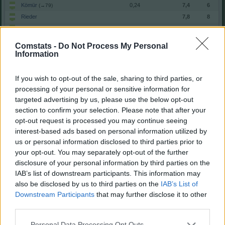
Kömür
0,24
7,4
6
(→79)
Rieder
7,8
8
Kade
0,30
7,1
5
Jakić
6,4
1
(→62)
Comstats -
Do Not Process My Personal
Gregoritsch
1,00
8,9
17
(→79)
Information
Einwechselspieler
Fellhauer
0,35
7,0
8
(←14)
If you wish to opt-out of the sale, sharing to third parties, or
Massengo
6,3
1
(←62)
processing of your personal or sensitive information for
targeted advertising by us, please use the below opt-out
Keitel
6,5
2
(←62)
section to confirm your selection. Please note that after your
Claude-Maurice
6,4
1
(←79)
opt-out request is processed you may continue seeing
Ribeiro
6,6
2
(←79)
interest-based ads based on personal information utilized by
Gesamtpunkte
65
us or personal information disclosed to third parties prior to
Reservebank
your opt-out. You may separately opt-out of the further
Spieler
xG
Tore
Note
disclosure of your personal information by third parties on the
Nicolas
7,7
8
IAB’s list of downstream participants. This information may
also be disclosed by us to third parties on the
IAB’s List of
Scally
5,9
-1
Downstream Participants
that may further disclose it to other
Chiarodia
6,3
1
(→58)
third parties.
Diks
0,04
6,7
3
Stöger
0,09
6,9
4
(→58)
Personal Data Processing Opt Outs