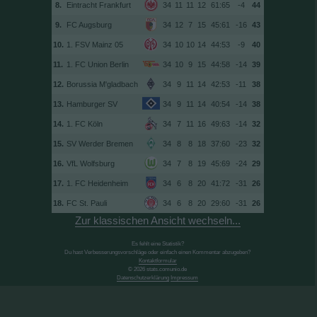
8.
Eintracht Frankfurt
34
11
11
12
61:65
-4
44
9.
FC Augsburg
34
12
7
15
45:61
-16
43
10.
1. FSV Mainz 05
34
10
10
14
44:53
-9
40
11.
1. FC Union Berlin
34
10
9
15
44:58
-14
39
12.
Borussia M'gladbach
34
9
11
14
42:53
-11
38
13.
Hamburger SV
34
9
11
14
40:54
-14
38
14.
1. FC Köln
34
7
11
16
49:63
-14
32
15.
SV Werder Bremen
34
8
8
18
37:60
-23
32
16.
VfL Wolfsburg
34
7
8
19
45:69
-24
29
17.
1. FC Heidenheim
34
6
8
20
41:72
-31
26
18.
FC St. Pauli
34
6
8
20
29:60
-31
26
Zur klassischen Ansicht wechseln...
Es fehlt eine Statistik?
Du hast Verbesserungsvorschläge oder einfach einen Kommentar abzugeben?
Kontaktformular
© 2026 stats.comunio.de
Datenschutzerklärung
Impressum