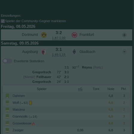
Einstellungen:
Spieler der Community-Gegner markieren
Freitag, 08.05.2026
3:2
Dortmund
Frankfurt
1,87:1,00
Samstag, 09.05.2026
3:1
Augsburg
Gladbach
1,95:1,15
Erweiterte Statistiken
+2
3:
1
Reyna
(Reitz)
90′
Gregoritsch
72′
3
:0
(Kömür)
Fellhauer
42′
2
:0
Gregoritsch
24′
1
:0
Spieler
xG
Tore
Note
Dahmen
6,8
3
Wolf
6,6
2
(→62)
Matsima
6,6
2
Giannoulis
6,6
2
(→14)
Gouweleeuw
6,6
2
Zesiger
0,06
6,8
3